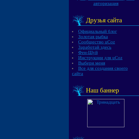
авторизация
Друзья сайта
Официальный блог
Золотая рыбка
Сообщество uCoz
Заработай здесь
Фен-Шуй
Инструкции для uCoz
Выбери меня
Все для создания своего
сайта
Наш баннер