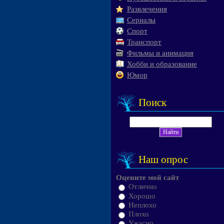
Развлечения
Сериалы
Спорт
Транспорт
Фильмы и анимация
Хобби и образование
Юмор
Поиск
Наш опрос
Оцените мой сайт
Отлично
Хорошо
Неплохо
Плохо
Ужасно