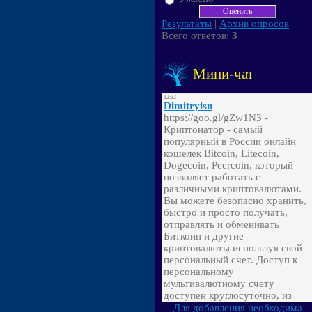
Результаты
|
Архив опросов
Всего ответов:
3
Мини-чат
Для добавления необходима