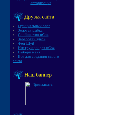
авторизация
Друзья сайта
Официальный блог
Золотая рыбка
Сообщество uCoz
Заработай здесь
Фен-Шуй
Инструкции для uCoz
Выбери меня
Все для создания своего
сайта
Наш баннер