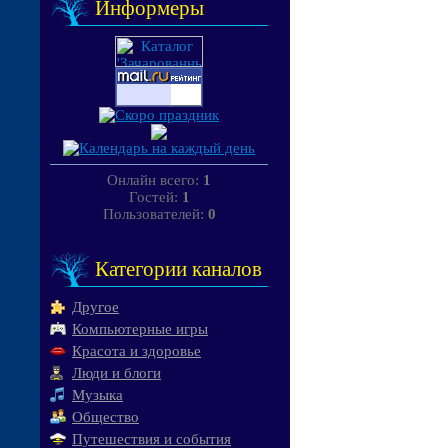
Информеры
Онлайн всего:
1
Гостей:
1
Пользователей:
0
Категории каналов
Другое
Компьютерные игры
Красота и здоровье
Люди и блоги
Музыка
Общество
Путешествия и события