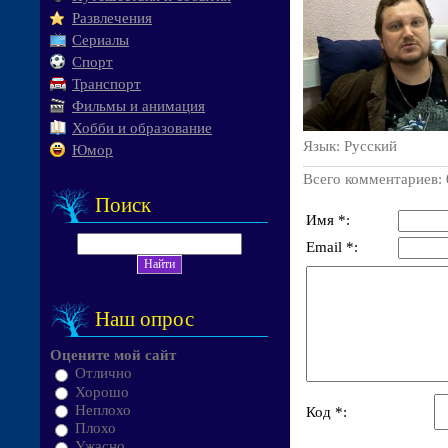
Развлечения
Сериалы
Спорт
Транспорт
Фильмы и анимация
Хобби и образование
Язык
: Русский
Юмор
Всего комментариев
:
Поиск
Имя *:
Email *:
Наш опрос
Оцените мой сайт
Отлично
Хорошо
Неплохо
Код *:
Плохо
Ужасно