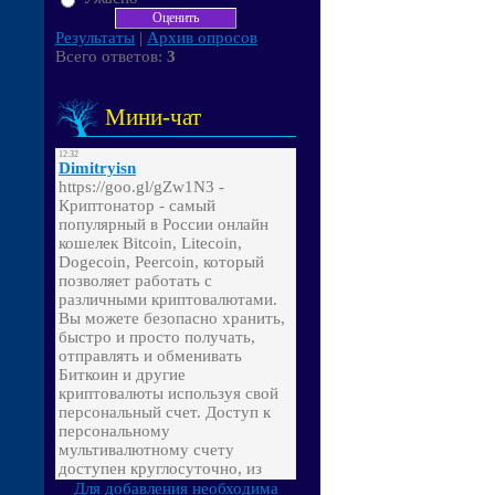
Результаты
|
Архив опросов
Всего ответов:
3
Мини-чат
Для добавления необходима