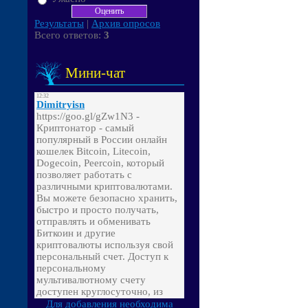
Результаты
|
Архив опросов
Всего ответов:
3
Мини-чат
Для добавления необходима