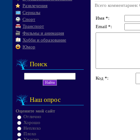
Всего комментариев
:
Развлечения
Сериалы
Имя *:
Спорт
Транспорт
Email *:
Фильмы и анимация
Хобби и образование
Юмор
Поиск
Код *:
Наш опрос
Оцените мой сайт
Отлично
Хорошо
Неплохо
Плохо
Ужасно