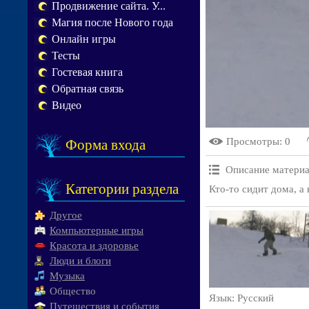
Продвижение сайта. У...
Магия после Нового года
Онлайн игры
Тесты
Гостевая книга
Обратная связь
Видео
Просмотры
: 0
Форма входа
Описание материа
Категории раздела
Кто-то сидит дома, а
Другое
Компьютерные игры
Красота и здоровье
Люди и блоги
Музыка
Общество
Язык
: Русский
Путешествия и события