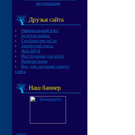
авторизация
Друзья сайта
Официальный блог
Золотая рыбка
Сообщество uCoz
Заработай здесь
Фен-Шуй
Инструкции для uCoz
Выбери меня
Все для создания своего
сайта
Наш баннер